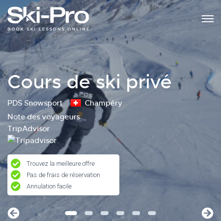
Cours de ski privé
PDS Snowsport
Champéry
Note des voyageurs
TripAdvisor
Trouvez la meilleure offre
Pas de frais de réservation
Annulation facile