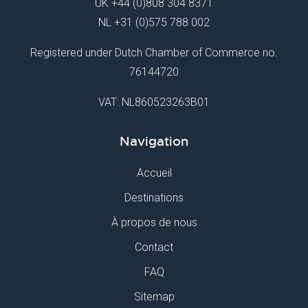
UK
+44 (0)808 304 8371
NL
+31 (0)575 788 002
Registered under Dutch Chamber of Commerce no.
76144720
VAT: NL860523263B01
Navigation
Accueil
Destinations
À propos de nous
Contact
FAQ
Sitemap