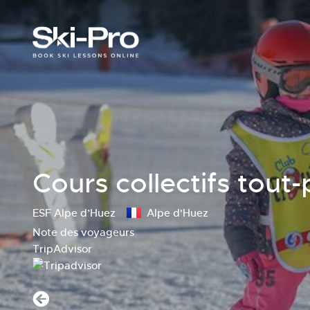
Cours collectifs tout-p
ESF Alpe d’Huez
Alpe d'Huez
Note des voyageurs
TripAdvisor