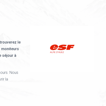
trouverez le
s moniteurs
e séjour à
 cours. Nous
ir la