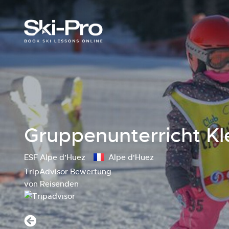
Gruppenunterricht Kle
ESF Alpe d’Huez
Alpe d'Huez
TripAdvisor Bewertung
von Reisenden