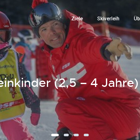
Ziele
Skiverleih
Üb
inkinder (2,5 – 4 Jahre)