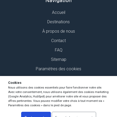
Navigation
Accueil
Destinations
À propos de nous
Contact
FAQ
Sitemap
Paramètres des cookies
Retrouvez-nous sur Social Media
Cookies
Nous utilisons des cookies essentiels pour faire fonctionner notre site.
Avec votre consentement, nous utilisons également des cookies marketing
(Google Analytics, HubSpot) pour améliorer notre site et vous proposer des
offres pertinentes. Vous pouvez modifier votre choix à tout moment via «
Paramètres des cookies » dans le pied de page.
Copyright Ski-Pro 2026 - Tous les droits sont réservés