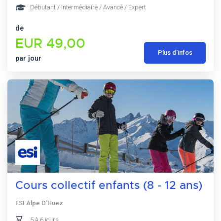
Débutant / Intermédiaire / Avancé / Expert
de
EUR 49,00
Plus d'infos
par jour
Cours collectif enfants (8 - 12 ans)
ESI Alpe D'Huez
5 à 6 jours