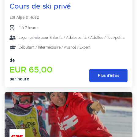
Cours de ski privé
ESI Alpe D'Huez
1 à 7 heures
Leçon privée pour Enfants / Adolescents / Adultes / Tout-petits
Débutant / Intermédiaire / Avancé / Expert
de
EUR 65,00
Plus d'infos
par heure