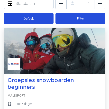
Filter
Default
Groepsles snowboarden
beginners
MALISPORT
1 tot 5 dagen