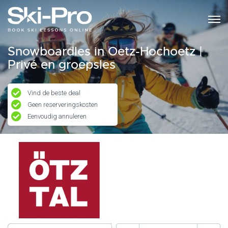
Snowboardles in Oetz-Hochoetz |
Privé en groepsles
Vind de beste deal
Geen reserveringskosten
Eenvoudig annuleren