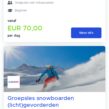
Groepsles voor Volwassenen
Beginner
vanaf
EUR 70,00
Meer info
per dag
Groepsles snowboarden
(licht)gevorderden