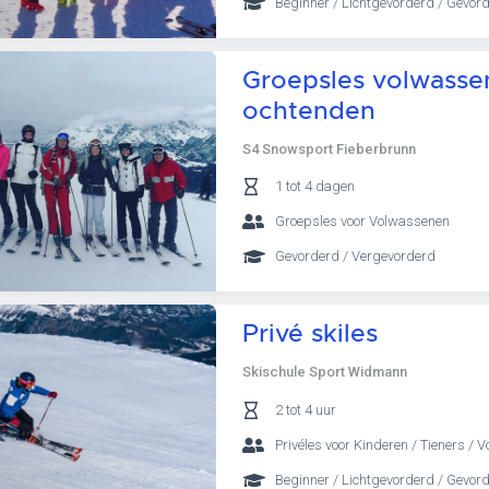
Beginner / Lichtgevorderd / Gevor
Groepsles volwassen
ochtenden
S4 Snowsport Fieberbrunn
1 tot 4 dagen
Groepsles voor Volwassenen
Gevorderd / Vergevorderd
Privé skiles
Skischule Sport Widmann
2 tot 4 uur
Privéles voor Kinderen / Tieners / 
Beginner / Lichtgevorderd / Gevor