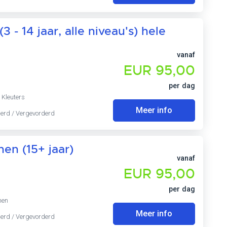
 - 14 jaar, alle niveau's) hele
vanaf
EUR 95,00
per dag
 Kleuters
Meer info
derd / Vergevorderd
en (15+ jaar)
vanaf
EUR 95,00
per dag
nen
Meer info
derd / Vergevorderd