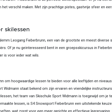
en het verschil maken. Met zijn prachtige pistes, gastvrije sfeer en 
r skilessen
rglemm Leogang Fieberbrunn, een van de grootste en meest diverse sk
iërs. Of je nu geïnteresseerd bent in een groepsskicursus in Fieber
r is voor ieder wat wils.
n om hoogwaardige lessen te bieden voor alle leeftijden en niveaus. O
ort Widmann staat bekend om zijn ervaren en vriendelijke instructeur
élessen, het team van Skischule Sport Widmann is toegewijd om je te 
maakte lessen, is S4 Snowsport Fieberbrunn een uitstekende keuze. 
hoeften, wat zorgt voor een meer gerichte en effectieve leerervaring.