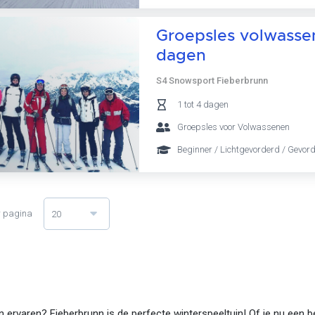
Groepsles volwassene
dagen
S4 Snowsport Fieberbrunn
1 tot 4 dagen
Groepsles voor Volwassenen
Beginner / Lichtgevorderd / Gevor
r pagina
20
en ervaren? Fieberbrunn is de perfecte winterspeeltuin! Of je nu een