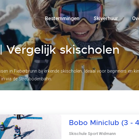
Bestemmingen
Skiverhuur
Ov
| Vergelijk skischolen
essen in Fieberbrunn bij erkende skischolen. Ideaal voor beginners en ki
 in via de Streubödenbahn.
Bobo Miniclub (3 - 4
Skischule Sport Widmann