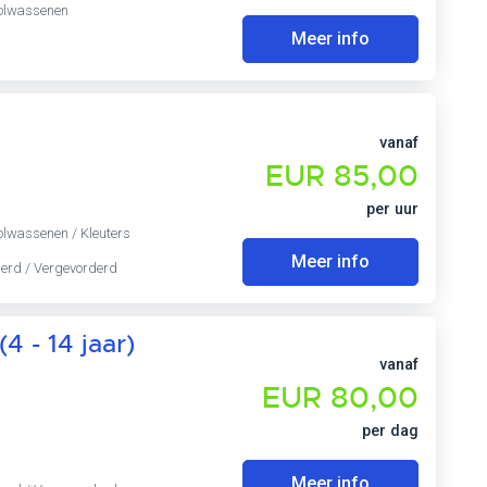
 Volwassenen
Meer info
vanaf
EUR 85,00
per uur
Volwassenen / Kleuters
Meer info
derd / Vergevorderd
4 - 14 jaar)
vanaf
EUR 80,00
per dag
Meer info