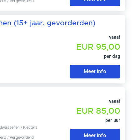
derd / Vergevorderd
en (15+ jaar, gevorderden)
vanaf
EUR 95,00
per dag
Meer info
vanaf
EUR 85,00
per uur
Volwassenen / Kleuters
Meer info
derd / Vergevorderd