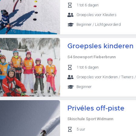
1 tot 6 dagen
Groepsles voor Kleuters
Beginner / Lichtgevorderd
Groepsles kinderen 
S4 Snowsport Fieberbrunn
1 tot 6 dagen
Groepsles voor Kinderen / Tieners /
Beginner
Privéles off-piste
Skischule Sport Widmann
5 uur