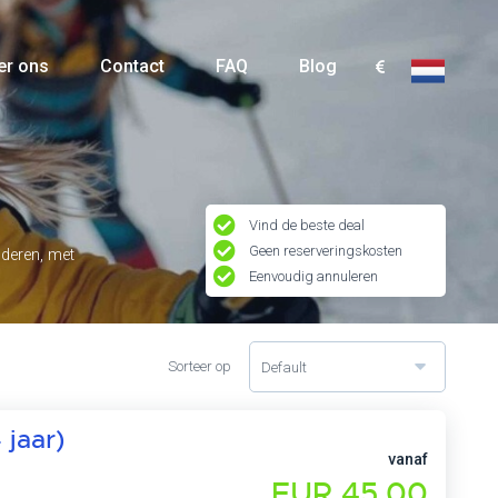
er ons
Contact
FAQ
Blog
Vind de beste deal
Geen reserveringskosten
nderen, met
Eenvoudig annuleren
Sorteer op
Default
 jaar)
vanaf
EUR 45,00