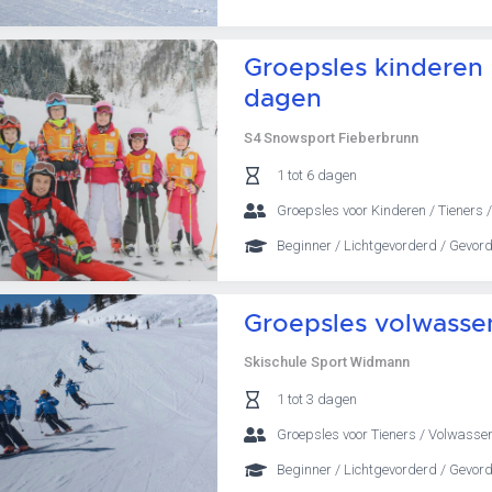
Groepsles kinderen (3
dagen
S4 Snowsport Fieberbrunn
1 tot 6 dagen
Groepsles voor Kinderen / Tieners /
Beginner / Lichtgevorderd / Gevor
Groepsles volwassen
Skischule Sport Widmann
1 tot 3 dagen
Groepsles voor Tieners / Volwasse
Beginner / Lichtgevorderd / Gevor