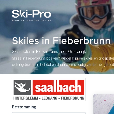
Skiles in Fieberbrunn 
Skischolen in Fieberbrunn, Tirol, Oostenrijk
Skiles in Fieberbrunn boeken? Vergelijk privé skiles en groepsl
oefengebieden in het dal en daarna eenvoudig verder het gebied
Bestemming