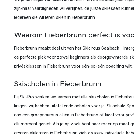
zijn/haar vaardigheden wil verfijnen, de juiste skilessen kunn
iedereen die wil leren skiën in Fieberbrunn.
Waarom Fieberbrunn perfect is voo
Fieberbrunn maakt deel uit van het Skicircus Saalbach Hinte
de perfecte plek voor zowel beginners als doorgewinterde sk
privéskilessen in Fieberbrunn voor één-op-één coaching wilt, e
Skischolen in Fieberbrunn
Bij Ski-Pro werken we samen met alle skischolen in Fieberbrun
krijgen, wij hebben uitstekende scholen voor je. Skischule Sp
aan een groepscursus skiën in Fieberbrunn of kiest voor priv
elk moment geniet. Als je op zoek bent naar meer op maat ge
ervaren skileraren in Fieberbrunn zich op jouw individuele be