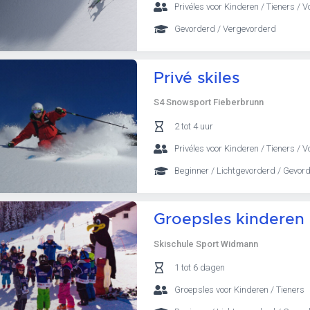
Privéles voor Kinderen / Tieners /
Gevorderd / Vergevorderd
Privé skiles
S4 Snowsport Fieberbrunn
2 tot 4 uur
Privéles voor Kinderen / Tieners / 
Beginner / Lichtgevorderd / Gevor
Groepsles kinderen (
Skischule Sport Widmann
1 tot 6 dagen
Groepsles voor Kinderen / Tieners