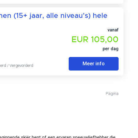
n (15+ jaar, alle niveau's) hele
vanaf
EUR 105,00
per dag
Meer info
derd / Vergevorderd
Pagina
 beginnende skiër bent of een ervaren sneeuwliefhebber die