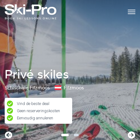
Privé skiles
Schischule Filzmoos
Filzmoos
Vind de beste deal
Geen reserveringskosten
Eenvoudig annuleren