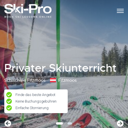
Privater Skiunterricht
Schischule Filzmoos
Filzmoos
Finde das beste Angebot
Keine Buchungsgebühren
Einfache Stornierung