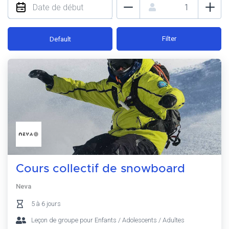
Filter
Default
Cours collectif de snowboard
Neva
5 à 6 jours
Leçon de groupe pour Enfants / Adolescents / Adultes