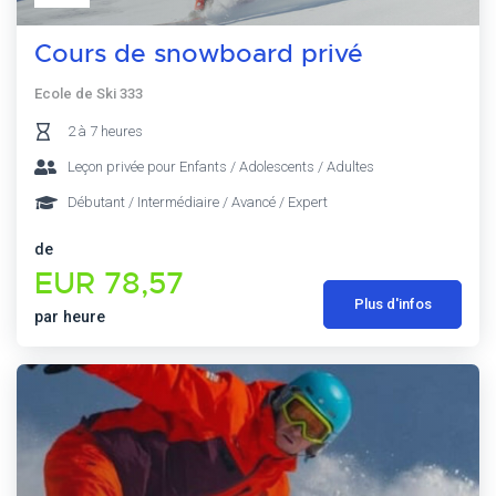
Cours de snowboard privé
Ecole de Ski 333
2 à 7 heures
Leçon privée pour Enfants / Adolescents / Adultes
Débutant / Intermédiaire / Avancé / Expert
de
EUR 78,57
Plus d'infos
par heure