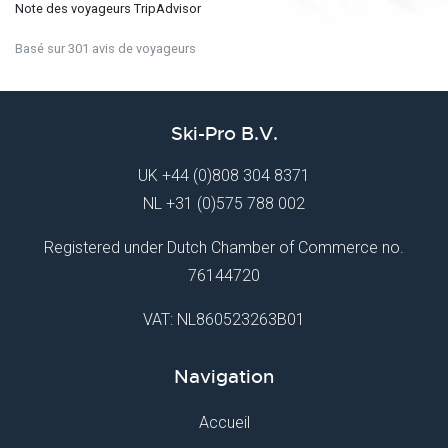
Note des voyageurs TripAdvisor
Basé sur 301 avis de voyageurs
Ski-Pro B.V.
UK
+44 (0)808 304 8371
NL
+31 (0)575 788 002
Registered under Dutch Chamber of Commerce no.
76144720
VAT: NL860523263B01
Navigation
Accueil