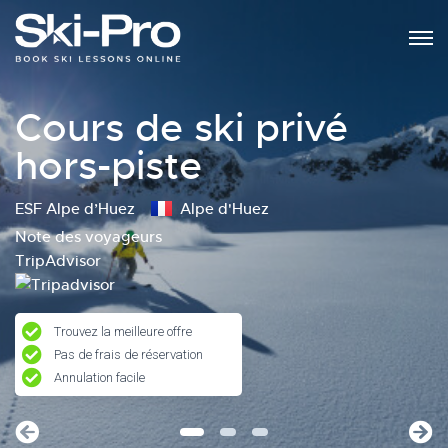
Cours de ski privé
hors-piste
ESF Alpe d’Huez
Alpe d'Huez
Note des voyageurs
TripAdvisor
Trouvez la meilleure offre
Pas de frais de réservation
Annulation facile