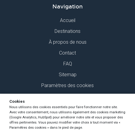
Navigation
Accueil
Destinations
À propos de nous
Contact
FAQ
Sitemap
Paramètres des cookies
Retrouvez-nous sur Social Media
Cookies
Nous utilisons des cookies essentiels pour faire fonctionner notre site.
Avec votre consentement, nous utilisons également des cookies marketing
(Google Analytics, HubSpot) pour améliorer notre site et vous proposer des
offres pertinentes. Vous pouvez modifier votre choix à tout moment via «
Paramètres des cookies » dans le pied de page.