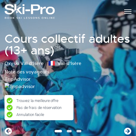
Cours collectif adultes
(13+ ans)
Oxyski Val d'Isère
Val-d'Isère
Note des voyageurs
TripAdvisor
Trouvez la meilleure offre
Pas de frais de réservation
Annulation facile