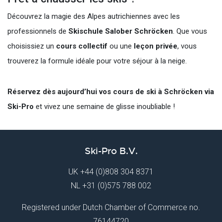
Découvrez la magie des Alpes autrichiennes avec les
professionnels de
Skischule Salober Schröcken
. Que vous
choisissiez un
cours collectif
ou une
leçon privée
, vous
trouverez la formule idéale pour votre séjour à la neige.
Réservez dès aujourd’hui vos cours de ski à Schröcken via
Ski-Pro
et vivez une semaine de glisse inoubliable !
Ski-Pro B.V.
UK
+44 (0)808 304 8371
NL
+31 (0)575 788 002
Registered under Dutch Chamber of Commerce no.
76144720