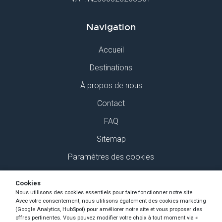
Navigation
Accueil
Destinations
À propos de nous
Contact
FAQ
Sitemap
Paramètres des cookies
Retrouvez-nous sur Social Media
Cookies
Nous utilisons des cookies essentiels pour faire fonctionner notre site.
Avec votre consentement, nous utilisons également des cookies marketing
(Google Analytics, HubSpot) pour améliorer notre site et vous proposer des
offres pertinentes. Vous pouvez modifier votre choix à tout moment via «