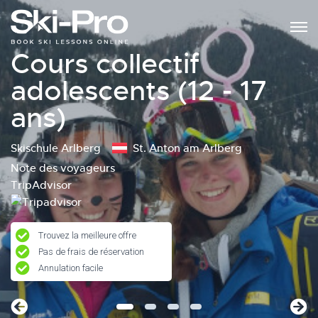
Cours collectif
adolescents (12 - 17
ans)
Skischule Arlberg
St. Anton am Arlberg
Note des voyageurs
TripAdvisor
Trouvez la meilleure offre
Pas de frais de réservation
Annulation facile