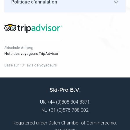
Politique d'annulation
Skischule Arlberg
Note des voyageurs TripAdvisor
Basé sur 131 avis de voyageurs
Ski-Pro B.V.
UK
+44 (0)808 304 8371
NL
+31 (0)575 788 002
Registered under Dutch Chamber of Commerce no.