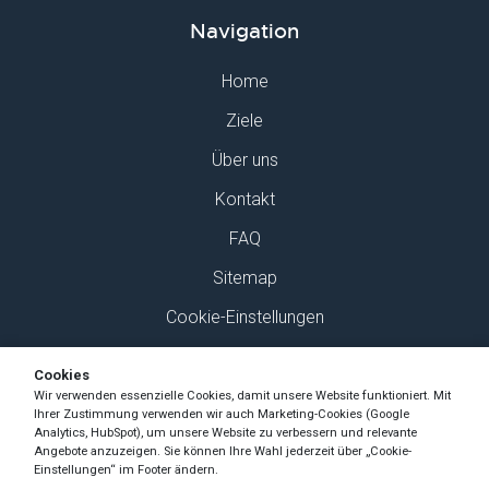
Navigation
Home
Ziele
Über uns
Kontakt
FAQ
Sitemap
Cookie-Einstellungen
Finden Sie uns auf Social Media
Cookies
Wir verwenden essenzielle Cookies, damit unsere Website funktioniert. Mit
Ihrer Zustimmung verwenden wir auch Marketing-Cookies (Google
Analytics, HubSpot), um unsere Website zu verbessern und relevante
Angebote anzuzeigen. Sie können Ihre Wahl jederzeit über „Cookie-
Einstellungen“ im Footer ändern.