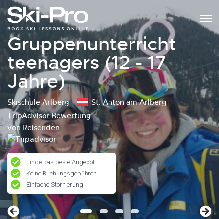
Gruppenunterricht
teenagers (12 - 17
Jahre)
Skischule Arlberg
St. Anton am Arlberg
TripAdvisor Bewertung
von Reisenden
Finde das beste Angebot
Keine Buchungsgebühren
Einfache Stornierung