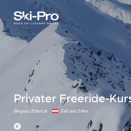
Privater Freeride-Kur
Skiguru Zillertal
Zell am Ziller