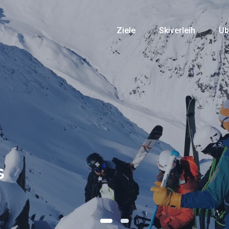
Ziele
Skiverleih
Üb
s