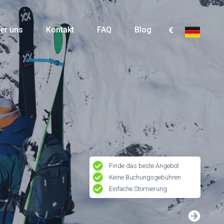
er uns
Kontakt
FAQ
Blog
Finde das beste Angebot
Keine Buchungsgebühren
Einfache Stornierung