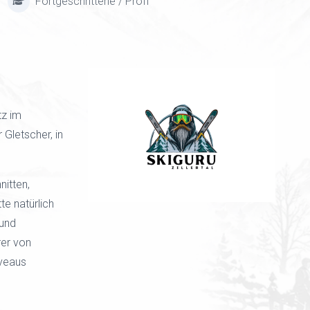
Fortgeschrittene / Profi
tz im
 Gletscher, in
nitten,
te natürlich
 und
rer von
iveaus