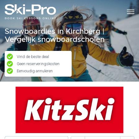
Snowboardles in Kirchberg |
Vergelijk snowboardscholen
Vind de beste deal
Geen reserveringskosten
Eenvoudig annuleren