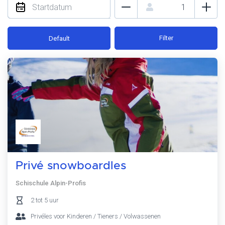
Filter
Default
Privé snowboardles
Schischule Alpin-Profis
2 tot 5 uur
Privéles voor Kinderen / Tieners / Volwassenen