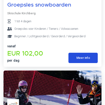
Groepsles snowboarden
Skischule Kirchberg
1 tot 4 dagen
Groepsles voor Kinderen / Tieners / Volwassenen
Beginner / Lichtgevorderd / Gevorderd / Vergevorderd
vanaf
EUR 102,00
Meer info
per dag