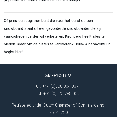
populaire winterbestemmingen in Oostenrijk!
Of je nu een beginner bent die voor het eerst op een
snowboard staat of een gevorderde snowboarder die zijn
vaardigheden verder wil verbeteren, Kirchberg heeft alles te
bieden. Klaar om de pistes te veroveren? Jouw Alpenavontuur
begint hier!
Ski-Pro B.V.
UK
+44 (0)808 304 8371
NL
+31 (0)575 788 002
Registered under Dutch Chamber of Commerce no.
76144720