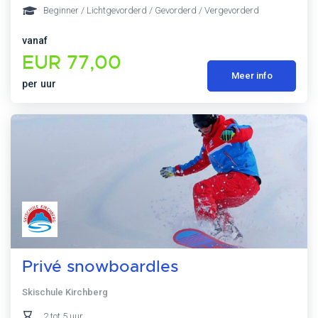
Beginner / Lichtgevorderd / Gevorderd / Vergevorderd
vanaf
EUR 77,00
Meer info
per uur
Privé snowboardles
Skischule Kirchberg
2 tot 5 uur