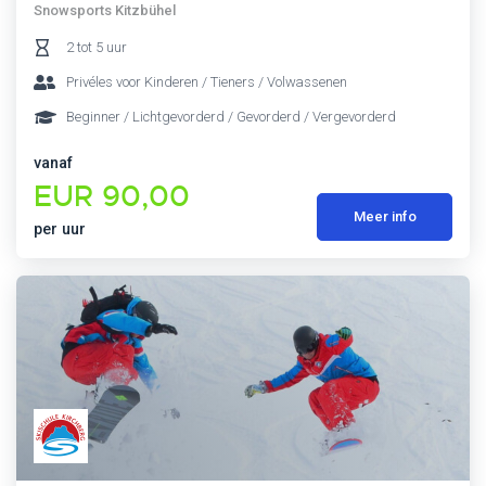
Snowsports Kitzbühel
2 tot 5 uur
Privéles voor Kinderen / Tieners / Volwassenen
Beginner / Lichtgevorderd / Gevorderd / Vergevorderd
vanaf
EUR 90,00
Meer info
per uur