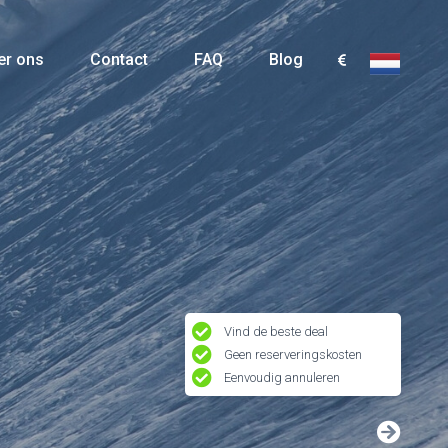
er ons
Contact
FAQ
Blog
Vind de beste deal
Geen reserveringskosten
Eenvoudig annuleren