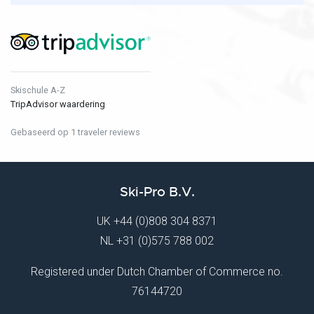
Skischule A-Z
TripAdvisor waardering
Gebaseerd op 1 traveler reviews
Ski-Pro B.V.
UK
+44 (0)808 304 8371
NL
+31 (0)575 788 002
Registered under Dutch Chamber of Commerce no.
76144720