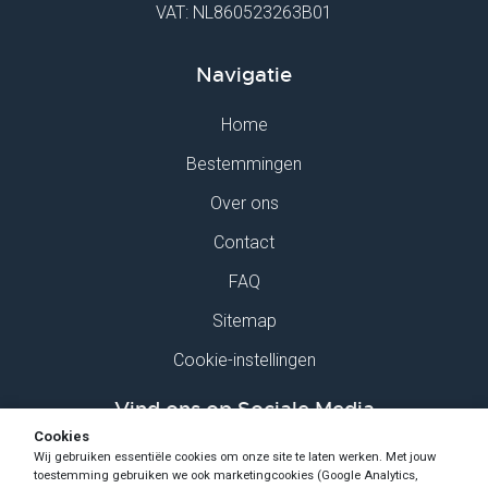
VAT: NL860523263B01
Navigatie
Home
Bestemmingen
Over ons
Contact
FAQ
Sitemap
Cookie-instellingen
Vind ons op Sociale Media
Cookies
Wij gebruiken essentiële cookies om onze site te laten werken. Met jouw
toestemming gebruiken we ook marketingcookies (Google Analytics,