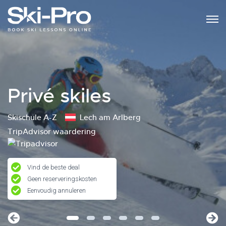
Privé skiles
Skischule A-Z
Lech am Arlberg
TripAdvisor waardering
Vind de beste deal
Geen reserveringskosten
Eenvoudig annuleren