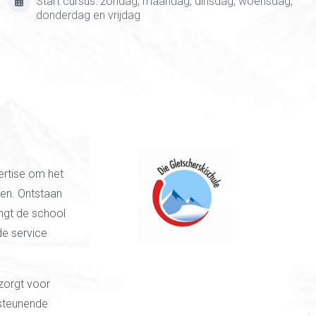
Start cursus: zondag, maandag, dinsdag, woensdag,
donderdag en vrijdag
ertise om het
den. Ontstaan
ngt de school
de service
zorgt voor
rsteunende