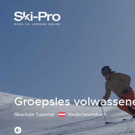
Groepsles volwassen
Skischule Tuxertal
Vorderlanersbach