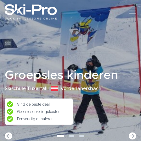
Groepsles kinderen
Skischule Tuxertal
Vorderlanersbach
Vind de beste deal
Geen reserveringskosten
Eenvoudig annuleren