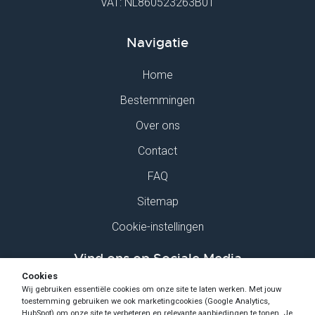
VAT: NL860523263B01
Navigatie
Home
Bestemmingen
Over ons
Contact
FAQ
Sitemap
Cookie-instellingen
Vind ons op Sociale Media
Cookies
Wij gebruiken essentiële cookies om onze site te laten werken. Met jouw
toestemming gebruiken we ook marketingcookies (Google Analytics,
HubSpot) om onze site te verbeteren en relevante aanbiedingen te tonen. Je