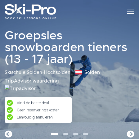
Groepsles
snowboarden tieners
(13 - 17 jaar)
Skischule Sölden-Hochsölden
Sölden
TripAdvisor waardering
Vind de beste deal
Geen reserveringskosten
Eenvoudig annuleren