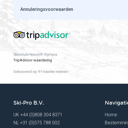
Annuleringsvoorwaarden
Skischule Neustift Olympia
TripAdvisor waardering
Gebaseerd op 91 traveler reviews
Ski-Pro B.V.
Navigati
UK
+44 (0)808 304 8371
Home
NL
+31 (0)575 788 002
Bestemmin