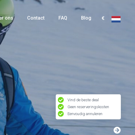
er ons
Contact
FAQ
Blog
Vind de beste deal
Geen reserveringskosten
Eenvoudig annuleren