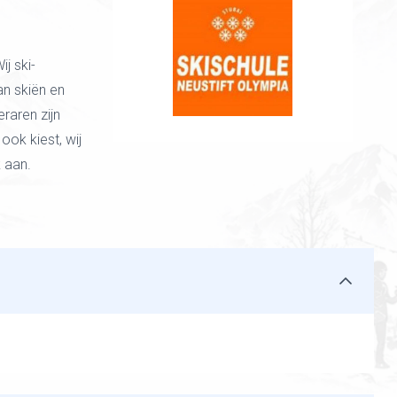
j ski-
an skiën en
raren zijn
ook kiest, wij
k aan.