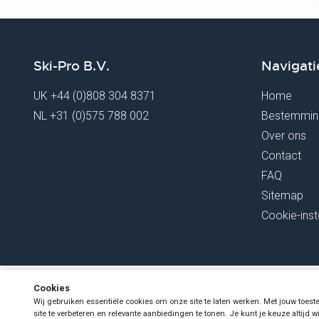
Ski-Pro B.V.
Navigati
UK
+44 (0)808 304 8371
Home
NL
+31 (0)575 788 002
Bestemmin
Over ons
Contact
FAQ
Sitemap
Cookie-inst
Cookies
Copyright Ski-Pro 2026 - Alle rechten voorbehouden
- Registered 
Wij gebruiken essentiële cookies om onze site te laten werken. Met jouw to
NL860523263B01
site te verbeteren en relevante aanbiedingen te tonen. Je kunt je keuze altijd wij