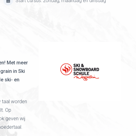
Start cursus: zondag, maandag en dinsdag
len! Met meer
rain in Ski
e ski- en
w taal worden
lt. Op
ok geven wij
moedertaal.