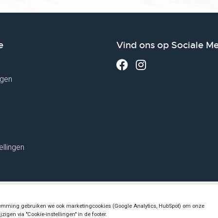
e
Vind ons op Sociale M
gen
ellingen
under Dutch Chamber of Commerce no. 76144720 - VAT:
estemming gebruiken we ook marketingcookies (Google Analytics, HubSpot) om onze
zigen via "Cookie-instellingen" in de footer.