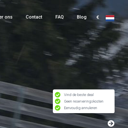
er ons
Contact
FAQ
Blog
Vind de beste deal
Geen reserveringskosten
Eenvoudig annuleren