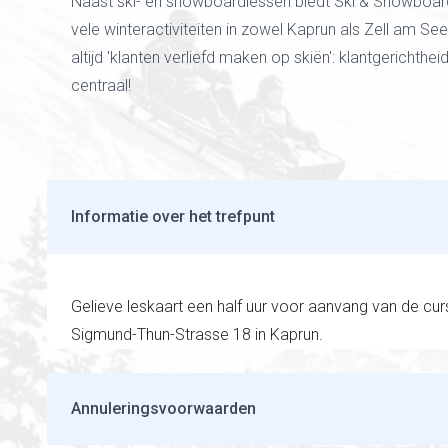
Naast ski- en snowboardlessen biedt Ski & Snowboa
vele winteractiviteiten in zowel Kaprun als Zell am See
altijd 'klanten verliefd maken op skiën': klantgerichthei
centraal!
Informatie over het trefpunt
Gelieve leskaart een half uur voor aanvang van de cu
Sigmund-Thun-Strasse 18 in Kaprun.
Annuleringsvoorwaarden