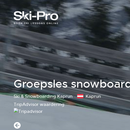
Groepsles snowboarde
Ski & Snowboarding Kaprun
Kaprun
TripAdvisor waardering