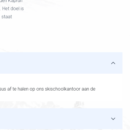
rden Kaprun
. Het doel is
d staat
rsus af te halen op ons skischoolkantoor aan de