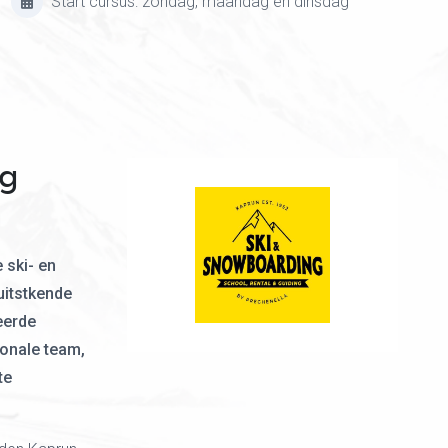
Start cursus: zondag, maandag en dinsdag
ng
 ski- en
uitstkende
eerde
ionale team,
te