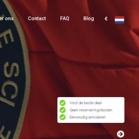
er ons
Contact
FAQ
Blog
Vind de beste deal
Geen reserveringskosten
Eenvoudig annuleren