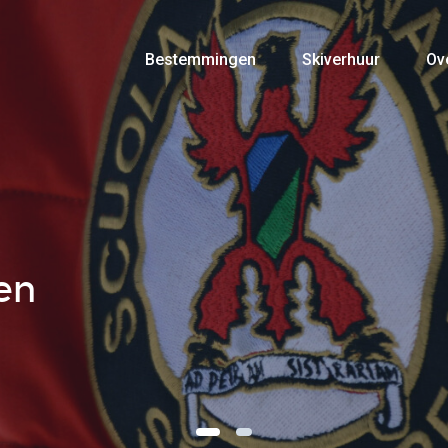
Bestemmingen
Skiverhuur
Ov
en