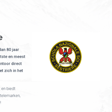
e
dan 80 jaar
tste en meest
ntoor direct
et zich in het
 en biedt
 telemarken,
!