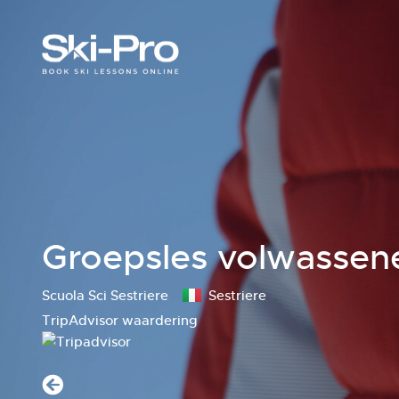
Groepsles volwassen
Scuola Sci Sestriere
Sestriere
TripAdvisor waardering