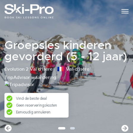
Groepsles kinderen
gevorderd (5 - 12 jaar)
Evolution 2 Val d'Isère
Val-d'Isère
TripAdvisor waardering
Vind de beste deal
Geen reserveringskosten
Eenvoudig annuleren