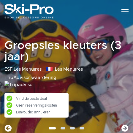
Groepsles kleuters (3
jaar)
ESF Les Menuires
Les Menuires
TripAdvisor waardering
Vind de beste deal
Geen reserveringskosten
Eenvoudig annuleren