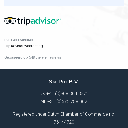
ESF Les Menuires
TripAdvisor waardering
Gebaseerd op 549 traveler reviews
Ski-Pro B.V.
UK
+44 (0)808 304 8371
NL
+31 (0)575 788 002
Registered under Dutch Chamber of Commerce no.
76144720