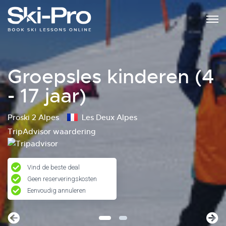
Groepsles kinderen (4
- 17 jaar)
Proski 2 Alpes
Les Deux Alpes
TripAdvisor waardering
Vind de beste deal
Geen reserveringskosten
Eenvoudig annuleren