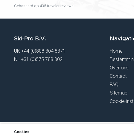
Gebaseerd op 435 traveler reviews
Ski-Pro B.V.
Navigati
UK
+44 (0)808 304 8371
Home
NL
+31 (0)575 788 002
Bestemmin
Over ons
Contact
FAQ
Sitemap
Cookie-inst
Cookies
Copyright Ski-Pro 2026 - Alle rechten voorbehouden
- Registered 