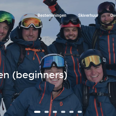
Bestemmingen
Skiverhuur
Ov
n (beginners)