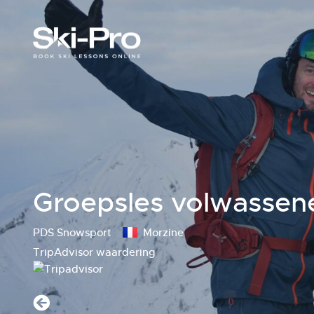
Groepsles volwassene
PDS Snowsport
Morzine
TripAdvisor waardering