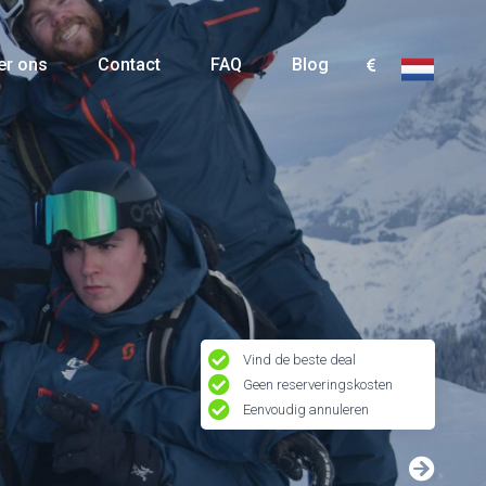
er ons
Contact
FAQ
Blog
Vind de beste deal
Geen reserveringskosten
Eenvoudig annuleren