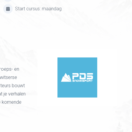
Start cursus: maandag
roeps- en
Zwitserse
ucteurs bouwt
t je verhalen
de komende