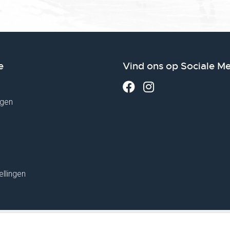
e
Vind ons op Sociale M
gen
ellingen
under Dutch Chamber of Commerce no. 76144720 - VAT: