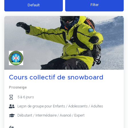
Filter
Default
Cours collectif de snowboard
Prosneige
5 à 6 jours
Leçon de groupe pour Enfants / Adolescents / Adultes
Débutant / Intermédiaire / Avancé / Expert
de