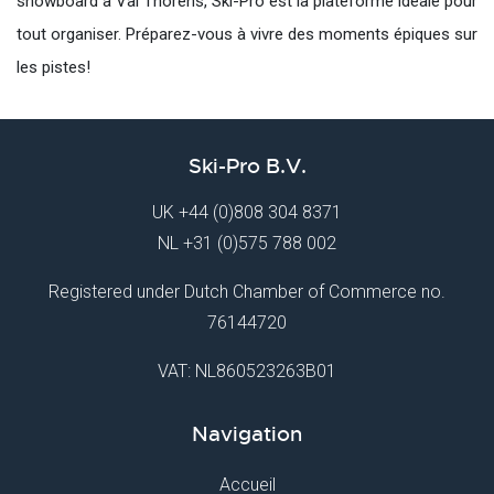
snowboard à Val Thorens, Ski-Pro est la plateforme idéale pour
tout organiser. Préparez-vous à vivre des moments épiques sur
les pistes!
Ski-Pro B.V.
UK
+44 (0)808 304 8371
NL
+31 (0)575 788 002
Registered under Dutch Chamber of Commerce no.
76144720
VAT: NL860523263B01
Navigation
Accueil