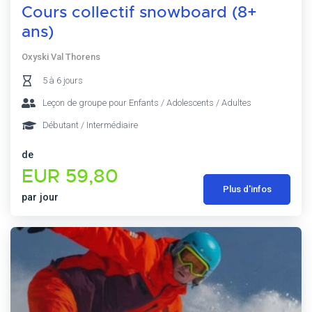
Cours collectif snowboard (8+
ans)
Oxyski Val Thorens
5 à 6 jours
Leçon de groupe pour Enfants / Adolescents / Adultes
Débutant / Intermédiaire
de
EUR 59,80
Plus d'infos
par jour