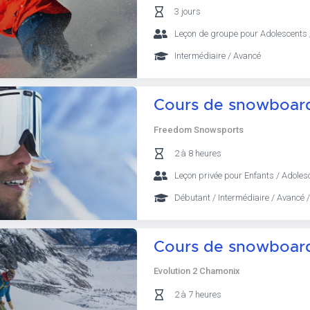
3 jours
Leçon de groupe pour Adolescents 
Intermédiaire / Avancé
Cours de snowboard
Freedom Snowsports
2 à 8 heures
Leçon privée pour Enfants / Adoles
Débutant / Intermédiaire / Avancé /
Cours de snowboard
Evolution 2 Chamonix
2 à 7 heures