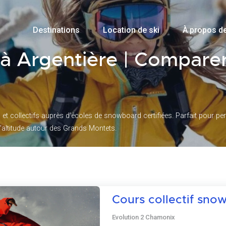
Destinations
Location de ski
À propos d
 Argentière | Comparer
 collectifs auprès d’écoles de snowboard certifiées. Parfait pour per
d’altitude autour des Grands Montets.
Cours collectif sno
Evolution 2 Chamonix