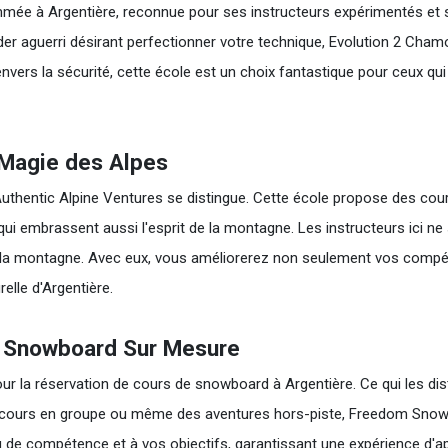
mée à Argentière, reconnue pour ses instructeurs expérimentés e
der aguerri désirant perfectionner votre technique, Evolution 2 Cham
nvers la sécurité, cette école est un choix fantastique pour ceux q
a Magie des Alpes
 Authentic Alpine Ventures se distingue. Cette école propose des co
i embrassent aussi l'esprit de la montagne. Les instructeurs ici n
r la montagne. Avec eux, vous améliorerez non seulement vos com
elle d'Argentière.
e Snowboard Sur Mesure
 la réservation de cours de snowboard à Argentière. Ce qui les dist
es cours en groupe ou même des aventures hors-piste, Freedom Snow
au de compétence et à vos objectifs, garantissant une expérience d'ap