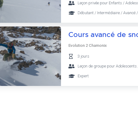
Leçon privée pour Enfants / Adolesc
Débutant / Intermédiaire / Avancé /
Cours avancé de sn
Evolution 2 Chamonix
3 jours
Leçon de groupe pour Adolescents 
Expert