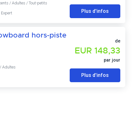
ents / Adultes / Tout-petits
Plus d'infos
 Expert
owboard hors-piste
de
EUR 148,33
par jour
/ Adultes
Plus d'infos