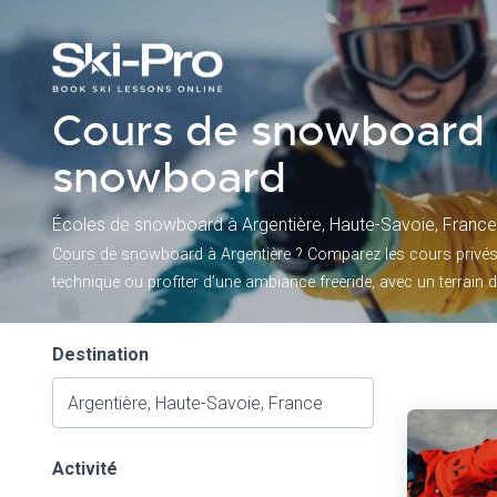
Cours de snowboard à
snowboard
Écoles de snowboard à Argentière, Haute-Savoie, France
Cours de snowboard à Argentière ? Comparez les cours privés et
technique ou profiter d’une ambiance freeride, avec un terrain 
Destination
Activité