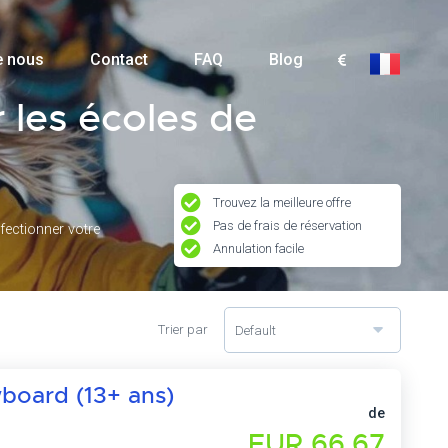
e nous
Contact
FAQ
Blog
 les écoles de
Trouvez la meilleure offre
Pas de frais de réservation
fectionner votre
Annulation facile
Trier par
Default
wboard (13+ ans)
de
EUR 66,67