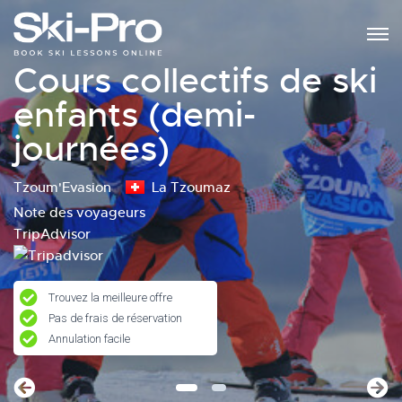
Cours collectifs de ski
enfants (demi-
journées)
Tzoum'Evasion
La Tzoumaz
Note des voyageurs
TripAdvisor
Trouvez la meilleure offre
Pas de frais de réservation
Annulation facile