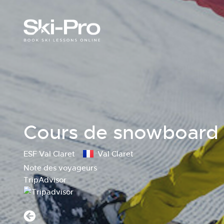
Cours de snowboard 
ESF Val Claret
Val Claret
Note des voyageurs
TripAdvisor