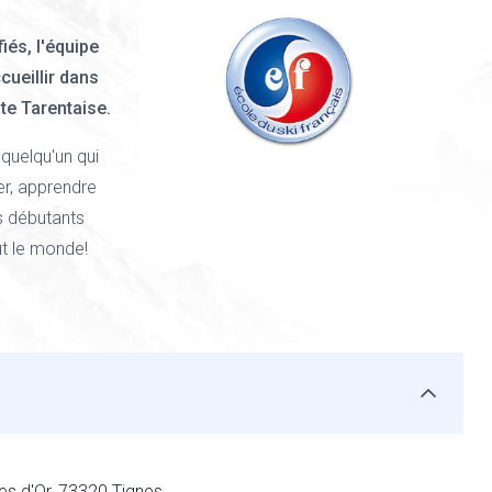
és, l'équipe
cueillir dans
te Tarentaise.
quelqu'un qui
er, apprendre
s débutants
t le monde!
es d'Or, 73320 Tignes.