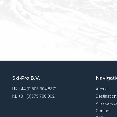
Ski-Pro B.V.
Navigati
UK
+44 (0)808 304 8371
Accueil
NL
+31 (0)575 788 002
Destination
À propos d
Contact