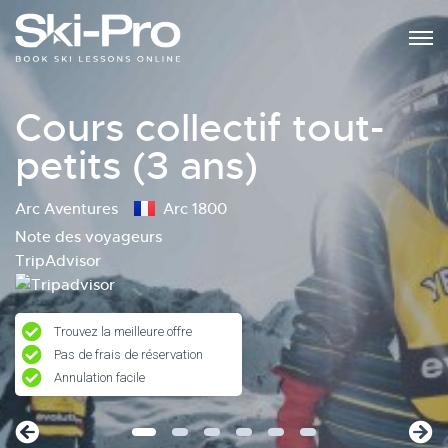
Cours collectif tout-
petits (3 ans)
Arc Aventures
Arc 1800
Note des voyageurs
TripAdvisor
Trouvez la meilleure offre
Pas de frais de réservation
Annulation facile