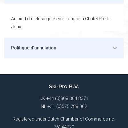
Au pied du télésiège Pierre Longue à Châtel Pré la
Joux.
Politique d'annulation
Ski-Pro B.V.
UK
+44 (0)808 304 8371
NL
+31 (0)575 788 002
Registered under Dutch Chamber of Commerce no.
76144720