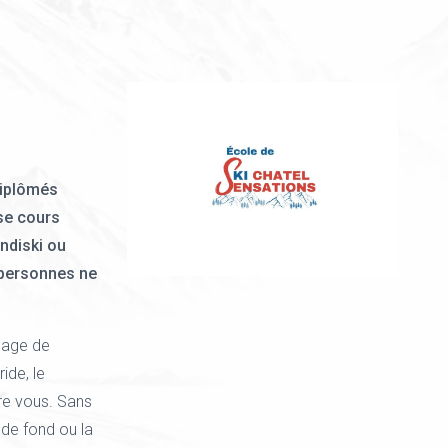
diplômés
ose cours
ndiski ou
s personnes ne
sage de
ide, le
tre vous. Sans
 de fond ou la