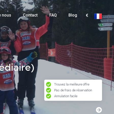
e nous
Contact
FAQ
Blog
édiaire)
Trouvez la meilleure offre
Pas de frais de réservation
Annulation facile