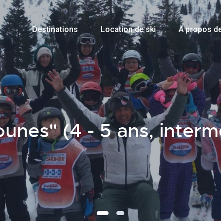
Destinations
Location de ski
À propos d
ounes" (4 - 5 ans, interm