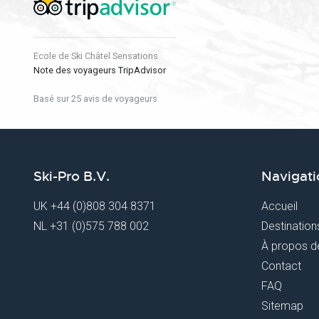
Ecole de Ski Châtel Sensations
Note des voyageurs TripAdvisor
Basé sur 25 avis de voyageurs
Ski-Pro B.V.
Navigati
UK
+44 (0)808 304 8371
Accueil
NL
+31 (0)575 788 002
Destination
À propos d
Contact
FAQ
Sitemap