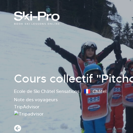
Cours collectif "Pitch
Ecole de Ski Châtel Sensations
Châtel
Note des voyageurs
TripAdvisor