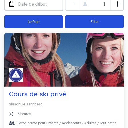
Filter
Default
Cours de ski privé
Skischule Tannberg
6 heures
Leçon privée pour Enfants / Adolescents / Adultes / Tout-petits