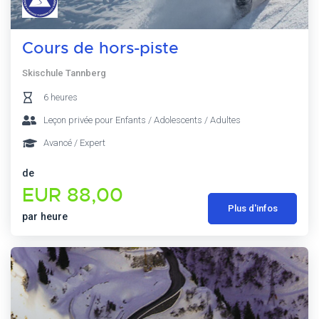
Cours de hors-piste
Skischule Tannberg
6 heures
Leçon privée pour Enfants / Adolescents / Adultes
Avancé / Expert
de
EUR 88,00
Plus d'infos
par heure