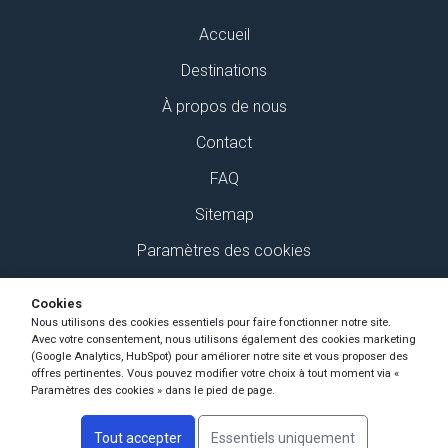
Accueil
Destinations
À propos de nous
Contact
FAQ
Sitemap
Paramètres des cookies
Retrouvez-nous sur Social Media
Cookies
Nous utilisons des cookies essentiels pour faire fonctionner notre site.
Avec votre consentement, nous utilisons également des cookies marketing
(Google Analytics, HubSpot) pour améliorer notre site et vous proposer des
offres pertinentes. Vous pouvez modifier votre choix à tout moment via «
Paramètres des cookies » dans le pied de page.
Copyright Ski-Pro 2026 - Tous les droits sont réservés
Tout accepter
Essentiels uniquement