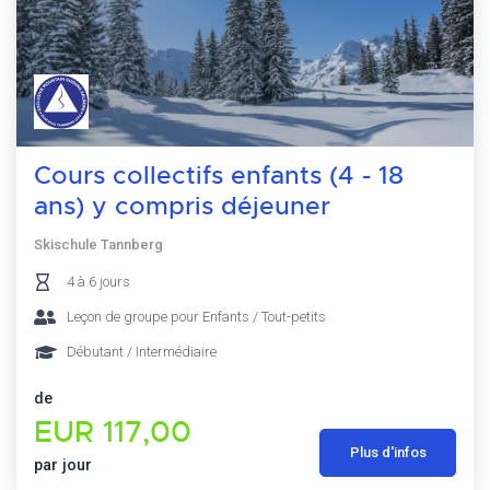
Cours collectifs enfants (4 - 18
ans) y compris déjeuner
Skischule Tannberg
4 à 6 jours
Leçon de groupe pour Enfants / Tout-petits
Débutant / Intermédiaire
de
EUR 117,00
Plus d'infos
par jour