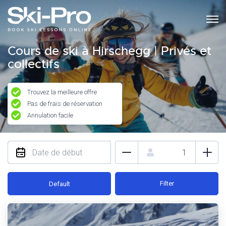
Cours de ski à Hirschegg | Privés et
collectifs
Trouvez la meilleure offre
Pas de frais de réservation
Annulation facile
Filter
Default