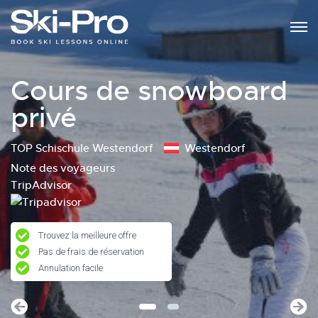
Cours de snowboard
privé
TOP Schischule Westendorf
Westendorf
Note des voyageurs
TripAdvisor
Trouvez la meilleure offre
Pas de frais de réservation
Annulation facile