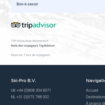
Bon à savoir
TOP Schischule Westendorf
Note des voyageurs TripAdvisor
Basé sur 7 avis de voyageurs
Ski-Pro B.V.
Navigati
UK
+44 (0)808 304 8371
Accueil
NL
+31 (0)575 788 002
Destination
À propos d