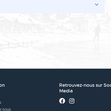
on
Retrouvez-nous sur Soc
Media
s
e nous