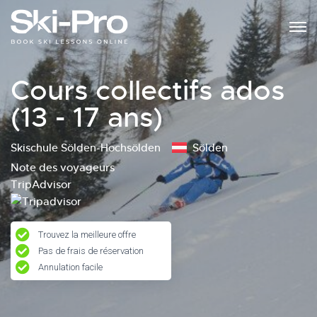
Cours collectifs ados
(13 - 17 ans)
Skischule Sölden-Hochsölden
Sölden
Note des voyageurs
TripAdvisor
Trouvez la meilleure offre
Pas de frais de réservation
Annulation facile