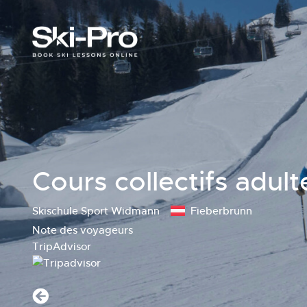
Cours collectifs adult
Skischule Sport Widmann
Fieberbrunn
Note des voyageurs
TripAdvisor