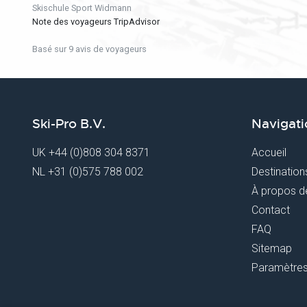
Skischule Sport Widmann
Note des voyageurs TripAdvisor
Basé sur 9 avis de voyageurs
Ski-Pro B.V.
Navigati
UK
+44 (0)808 304 8371
Accueil
NL
+31 (0)575 788 002
Destination
À propos d
Contact
FAQ
Sitemap
Paramètres