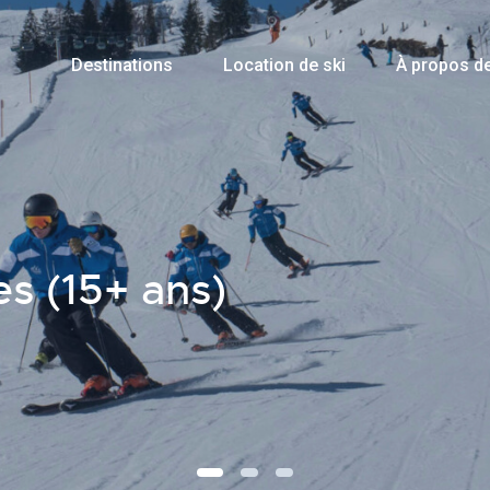
Destinations
Location de ski
À propos d
es (15+ ans)