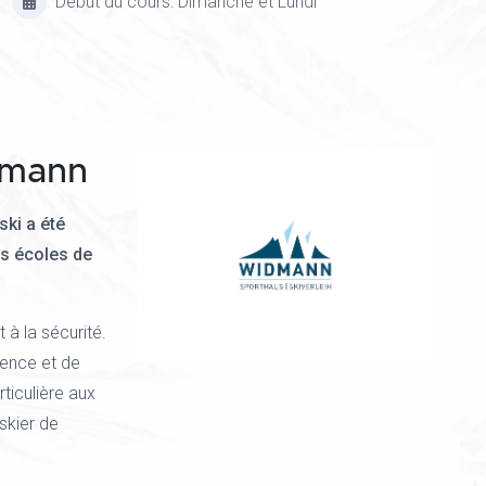
Début du cours: Dimanche et Lundi
dmann
ski a été
es écoles de
à la sécurité.
ence et de
ticulière aux
skier de