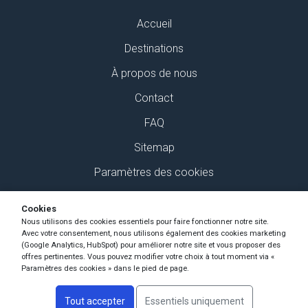
Accueil
Destinations
À propos de nous
Contact
FAQ
Sitemap
Paramètres des cookies
Retrouvez-nous sur Social Media
Cookies
Nous utilisons des cookies essentiels pour faire fonctionner notre site.
Avec votre consentement, nous utilisons également des cookies marketing
(Google Analytics, HubSpot) pour améliorer notre site et vous proposer des
offres pertinentes. Vous pouvez modifier votre choix à tout moment via «
Paramètres des cookies » dans le pied de page.
Copyright Ski-Pro 2026 - Tous les droits sont réservés
Tout accepter
Essentiels uniquement