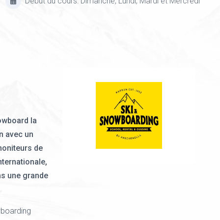
Début du cours: Dimanche, Lundi, Mardi et Mercredi
owboard la
un avec un
moniteurs de
nternationale,
ns une grande
wboarding