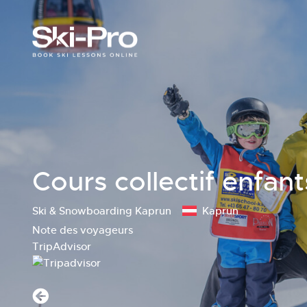
Cours collectif enfant
Ski & Snowboarding Kaprun
Kaprun
Note des voyageurs
TripAdvisor