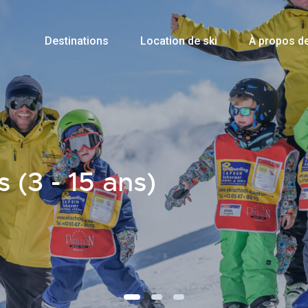
Destinations
Location de ski
À propos d
s (3 - 15 ans)