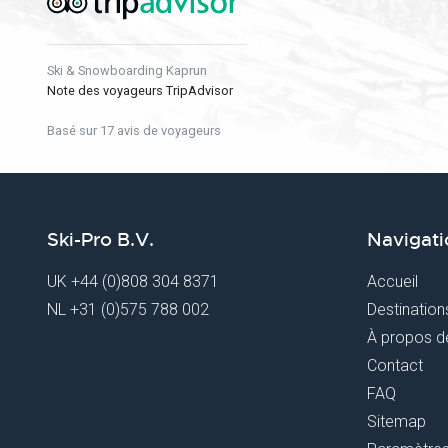
Ski & Snowboarding Kaprun
Note des voyageurs TripAdvisor
Basé sur 17 avis de voyageurs
Ski-Pro B.V.
Navigati
UK
+44 (0)808 304 8371
Accueil
NL
+31 (0)575 788 002
Destination
À propos d
Contact
FAQ
Sitemap