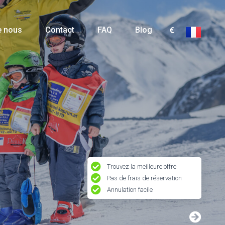
e nous
Contact
FAQ
Blog
Trouvez la meilleure offre
Pas de frais de réservation
Annulation facile