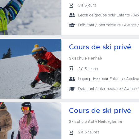
3 à 6 jours
Leçon de groupe pour Enfants / Ad
Débutant / Intermédiaire / Avancé /
Cours de ski privé
Skischule Penhab
2 à 5 heures
Leçon privée pour Enfants / Adolesc
Débutant / Intermédiaire / Avancé /
Cours de ski privé
Skischule Activ Hinterglemm
2 à 6 heures