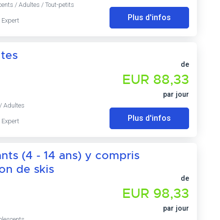
ents / Adultes / Tout-petits
Plus d'infos
 Expert
ltes
de
EUR 88,33
par jour
/ Adultes
Plus d'infos
 Expert
ants (4 - 14 ans) y compris
on de skis
de
EUR 98,33
par jour
olescents