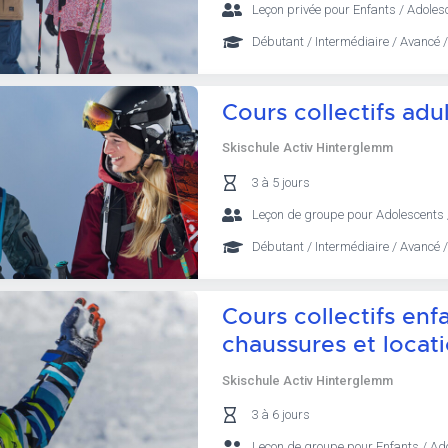
Leçon privée pour Enfants / Adolesc
Débutant / Intermédiaire / Avancé /
Cours collectifs adu
Skischule Activ Hinterglemm
3 à 5 jours
Leçon de groupe pour Adolescents 
Débutant / Intermédiaire / Avancé /
Cours collectifs enf
chaussures et locati
Skischule Activ Hinterglemm
3 à 6 jours
Leçon de groupe pour Enfants / Ad