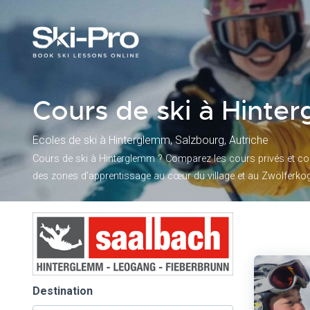
Cours de ski à Hinte
Ecoles de ski à Hinterglemm, Salzbourg, Autriche
Cours de ski à Hinterglemm ? Comparez les cours privés et colle
des zones d’apprentissage au cœur du village et au Zwölferkog
Destination