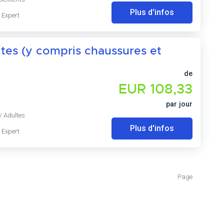
Plus d'infos
 Expert
ltes (y compris chaussures et
de
EUR 108,33
par jour
/ Adultes
Plus d'infos
 Expert
Page