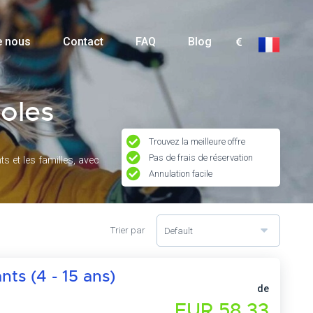
e nous
Contact
FAQ
Blog
oles
Trouvez la meilleure offre
Pas de frais de réservation
s et les familles, avec
Annulation facile
Trier par
Default
nts (4 - 15 ans)
de
EUR 58,33