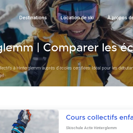
Destinations
Location de ski
À propos d
rglemm | Comparer les éc
ctifs à Hinterglemm auprès d’écoles certifiées. Idéal pour les débutant
el.
Cours collectifs enfa
Skischule Activ Hinterglemm