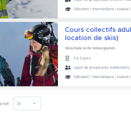
Débutant / Intermédiaire / Avancé /
Cours collectifs adu
location de skis)
Skischule Activ Hinterglemm
3 à 5 jours
Leçon de groupe pour Adolescents 
Débutant / Intermédiaire / Avancé /
 page
20