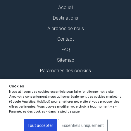
Accueil
Destinations
À propos de nous
Contact
FAQ
Sitemap
Paramètres des cookies
Retrouvez-nous sur Social Media
Cookies
Nous utilisons des cookies essentiels pour faire fonctionner notre site.
Avec votre consentement, nous utilisons également des cookies marketing
(Google Analytics, HubSpot) pour améliorer notre site et vous proposer des
offres pertinentes. Vous pouvez modifier votre choix à tout moment via «
Paramètres des cookies » dans le pied de page.
Copyright Ski-Pro 2026 - Tous les droits sont réservés
Tout accepter
Essentiels uniquement