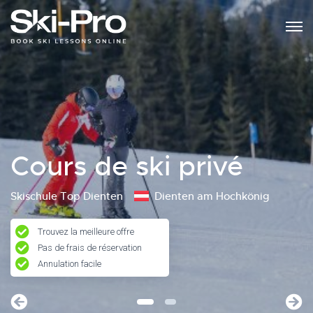
Cours de ski privé
Skischule Top Dienten
Dienten am Hochkönig
Trouvez la meilleure offre
Pas de frais de réservation
Annulation facile