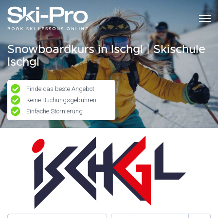
Snowboardkurs in Ischgl | Skischule
Ischgl
Finde das beste Angebot
Keine Buchungsgebühren
Einfache Stornierung