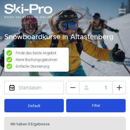
Snowboardkurse in Altastenberg
Finde das beste Angebot
Keine Buchungsgebühren
Einfache Stornierung
Filter
Default
Wir haben 0 Ergebnisse