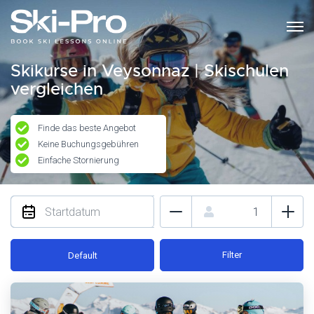
Skikurse in Veysonnaz | Skischulen
vergleichen
Finde das beste Angebot
Keine Buchungsgebühren
Einfache Stornierung
Filter
Default