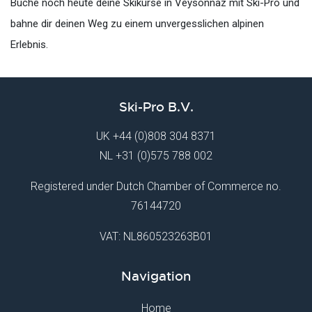
Buche noch heute deine Skikurse in Veysonnaz mit Ski-Pro und
bahne dir deinen Weg zu einem unvergesslichen alpinen
Erlebnis.
Ski-Pro B.V.
UK
+44 (0)808 304 8371
NL
+31 (0)575 788 002
Registered under Dutch Chamber of Commerce no.
76144720
VAT: NL860523263B01
Navigation
Home